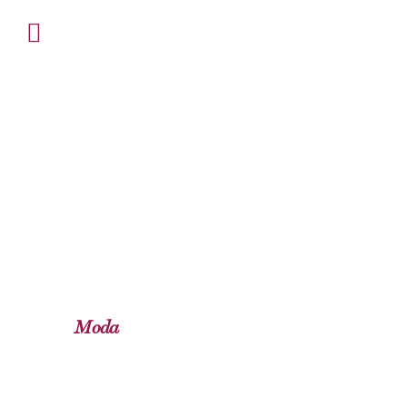
Women’secret
Moda