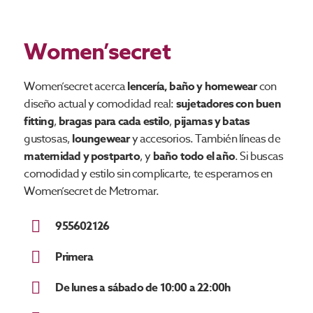
Women’secret
Women’secret acerca
lencería, baño y homewear
con
diseño actual y comodidad real:
sujetadores con buen
fitting
,
bragas para cada estilo
,
pijamas y batas
gustosas,
loungewear
y accesorios. También líneas de
maternidad y postparto
, y
baño todo el año
. Si buscas
comodidad y estilo sin complicarte, te esperamos en
Women’secret de Metromar.
955602126
Primera
De lunes a sábado de 10:00 a 22:00h