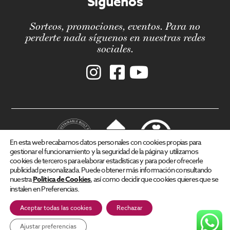
Síguenos
Sorteos, promociones, eventos. Para no
perderte nada síguenos en nuestras redes
sociales.
En esta web recabamos datos personales con cookies propias para
gestionar el funcionamiento y la seguridad de la página y utilizamos
cookies de terceros para elaborar estadísticas y para poder ofrecerle
publicidad personalizada. Puede obtener más información consultando
Aviso legal
Política de privacidad
Política de cookies
nuestra
Política de Cookies
, así como decidir que cookies quieres que se
instalen en Preferencias.
Portal de empleados
Aceptar todas las cookies
Rechazar
Todos los derechos reservados. 2025©
Ajustar preferencias